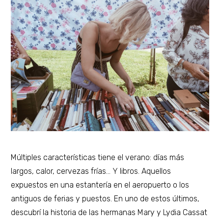
b
r
e
d
e
2
0
2
3
Múltiples características tiene el verano: días más
largos, calor, cervezas frías… Y libros. Aquellos
expuestos en una estantería en el aeropuerto o los
antiguos de ferias y puestos. En uno de estos últimos,
descubrí la historia de las hermanas Mary y Lydia Cassat