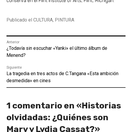
conserva en el Flint Institute of Arts, Flint, Michigan.
Publicado el
CULTURA
,
PINTURA
Navegación
Anterior
Entrada
¿Todavía sin escuchar «Yanki» el último álbum de
de
anterior:
Menend?
entradas
Siguiente
Entrada
La tragedia en tres actos de C.Tangana «Esta ambición
siguiente:
desmedida» en cines
1 comentario en «
Historias
olvidadas: ¿Quiénes son
Mary y Lydia Cassat?
»