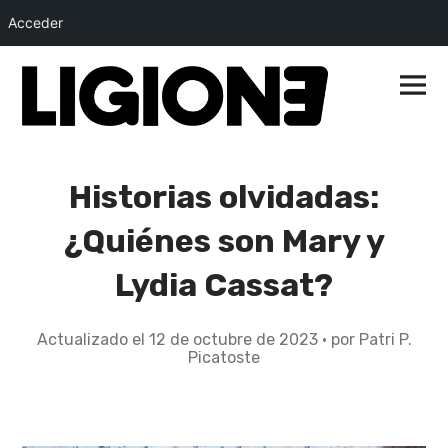
Acceder
Saltar
al
Menú
princip
contenido
Historias olvidadas:
¿Quiénes son Mary y
Lydia Cassat?
Actualizado el
12 de octubre de 2023
2
por
Patri P.
Picatoste
d
e
o
c
t
u