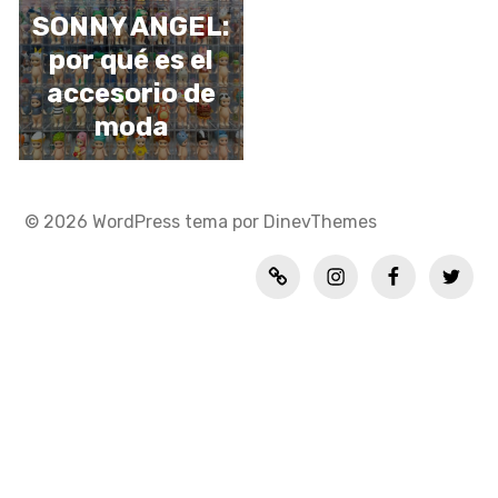
SONNY ANGEL:
por qué es el
accesorio de
moda
© 2026
WordPress
tema por
DinevThemes
Política
INSTAGRAM
FACEBOOK
TWITT
de
privacidad