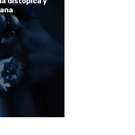
da distópica y
mana