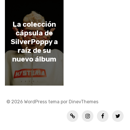
La colección
cápsula de
SilverPoppy a
raíz de su
nuevo álbum
© 2026
WordPress
tema por
DinevThemes
Política
INSTAGRAM
FACEBOOK
TWITT
de
privacidad