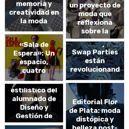
memoria y
un proyecto de
creatividad en
moda que
la moda
reflexiona
emergente
sobre la
Cómo el Slow
La editorial
identidad
Fashion y las
«Sala de
Swap Parties
Espera»: Un
están
espacio,
revolucionand
cuatro
ÄNDRA, un
o el Consumo
presencias
proyecto
Consciente
estilístico del
alumnado de
Editorial Flor
Diseño y
de Plata: moda
Gestión de
distópica y
Moda de la
belleza post-