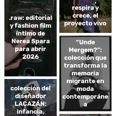
respira y
crece, el
.raw: editorial
proyecto vivo
y fashion film
de Irene Bueno
íntimo de
González
Nerea Spara
“Unde
para abrir
Mergem?”:
2026
colección que
transforma la
memoria
«Chavalín»
migrante en
colección del
moda
diseñador
contemporáne
LACAZÁN:
a
infancia,
(des)conocida: