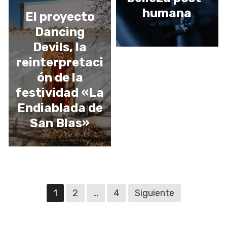
URJC
humana
El proyecto
Dancing
Devils, la
reinterpretaci
ón de la
festividad «La
Endiablada de
San Blas»
Navegación
1
2
…
4
Siguiente
de