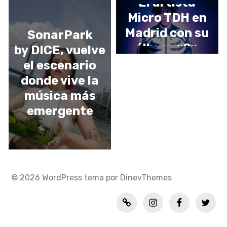
El artista
Micro TDH en
Madrid con su
SonarPark
álbum «9»
by DICE, vuelve
el escenario
donde vive la
música más
emergente
© 2026
WordPress
tema por
DinevThemes
Política
INSTAGRAM
FACEBOOK
TWITT
de
privacidad