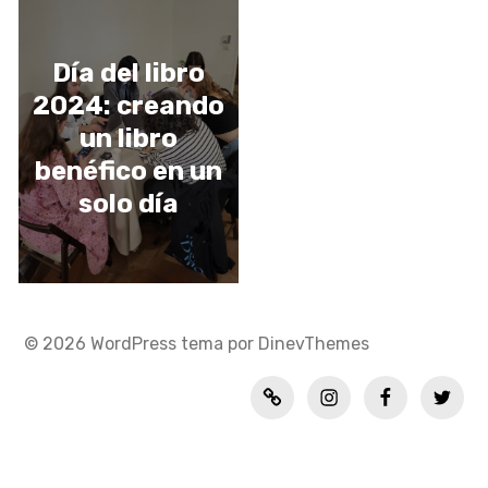
Día del libro
2024: creando
un libro
benéfico en un
solo día
© 2026
WordPress
tema por
DinevThemes
Política
INSTAGRAM
FACEBOOK
TWITT
de
privacidad