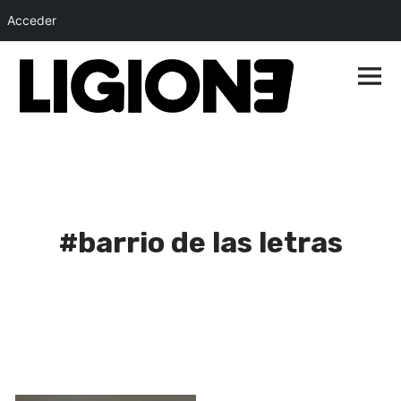
Acceder
Saltar
al
Menú
princip
contenido
#barrio de las letras