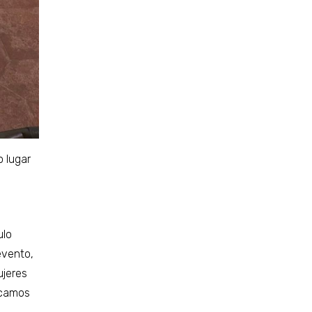
o lugar
ulo
evento,
ujeres
acamos