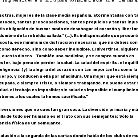
 fragmentos en el artículo para no hacerlo extenso en demasía:
sotras, mujeres de la clase media española, atormentadas con t
etudes, tantas preocupaciones, tantos prejuicios y tantas injus
is obligación de buscar modo de desahogar el corazón y libertarl
umbre de la rebeldía callada,” (…). Es indispensable que procuréi
 costa, ese mínimum de distracción necesaria, que no debéis con
como derecho, sino como deber ineludible. El divertirse, siquier
, cuesta dinero… También una medicina, y se compra cuando es
ter, bajo pena de perder la salud. La salud del espíritu, el equili
teligencia, (y) la alegría del corazón son tan importantes como la
uerpo, y conducen a ella por añadidura. Una mujer que está siem
upada, o siempre triste, o siempre trabajando, no puede estar 
alud, el trabajo es imposible; sin salud es imposible el cumplimie
eberes a los cuales la hemos sacrificado.”
iversiones que no cuestan gran cosa. La diversión primaria y m
lla de todo ser humano es el trato con sus semejantes; Sólo la
ncia física de un semejante,
alusión a la segunda de las cartas donde habla de los clubs de m