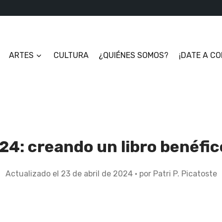
ARTES
CULTURA
¿QUIÉNES SOMOS?
¡DATE A C
024: creando un libro benéfic
Actualizado el
23 de abril de 2024
2
por
Patri P. Picatoste
3
d
e
a
b