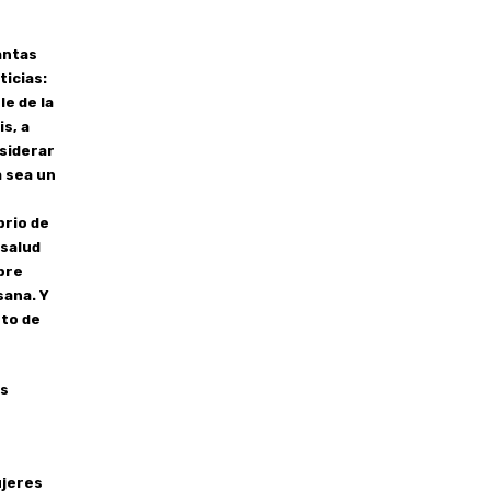
antas
ticias:
e de la
s, a
siderar
a sea un
brio de
 salud
pre
sana. Y
nto de
ás
ujeres