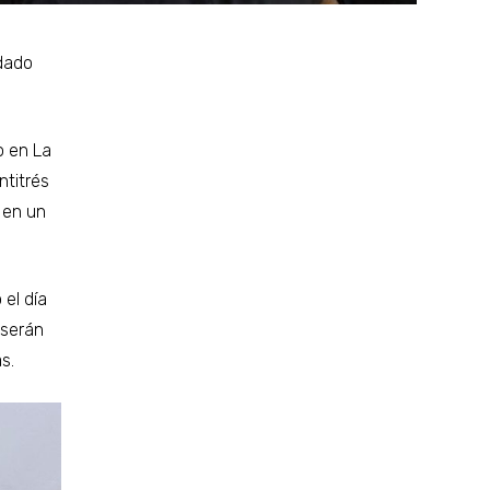
ndado
 en La
ntitrés
 en un
 el día
 serán
s.