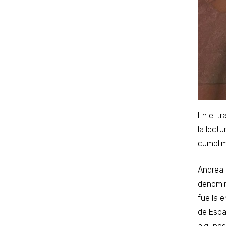
En el t
la lectu
cumplim
Andrea 
denomi
fue la e
de Espa