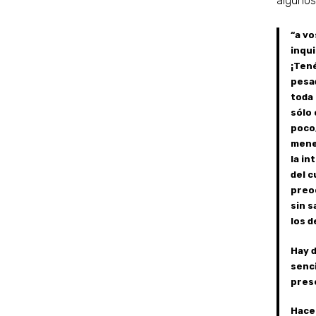
algunos
“a vo
inqui
¡Tené
pesad
toda
sólo 
poco
menes
la in
del c
preoc
sin s
los d
Hay d
senci
prese
Hace 