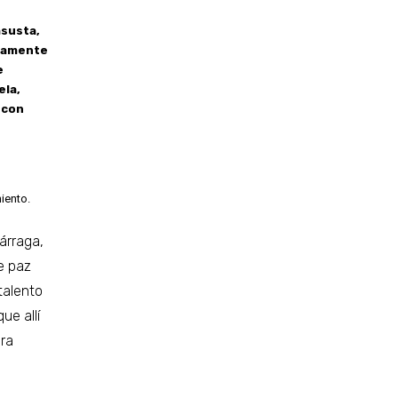
asusta,
llamente
e
ela,
 con
iento.
árraga,
e paz
talento
ue allí
ara