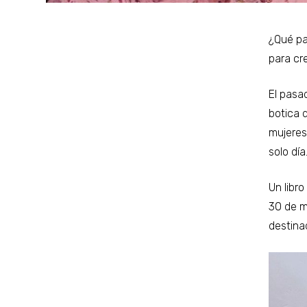
¿Qué pa
para cre
El pasad
botica d
mujeres 
solo día
Un libr
30 de ma
destina