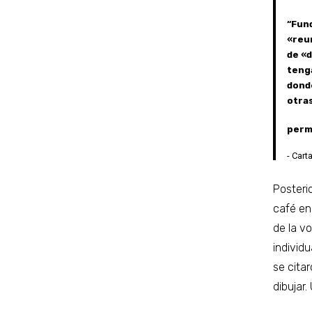
“Fund
«reun
de «d
tengá
donde
otras
permi
Carta
Posteri
café en
de la v
individu
se cita
dibujar