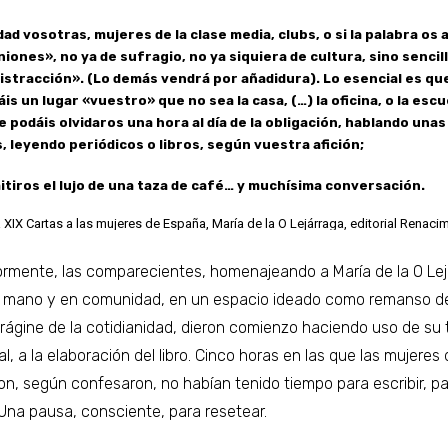
ad vosotras, mujeres de la clase media, clubs, o si la palabra os 
iones», no ya de sufragio, no ya siquiera de cultura, sino senci
istracción». (Lo demás vendrá por añadidura). Lo esencial es qu
is un lugar «vuestro» que no sea la casa, (…) la oficina, o la escu
 podáis olvidaros una hora al día de la obligación, hablando unas
, leyendo periódicos o libros, según vuestra afición;
tiros el lujo de una taza de café… y muchísima conversación.
 XIX Cartas a las mujeres de España, María de la O Lejárraga, editorial Renacim
ormente, las comparecientes, homenajeando a María de la O Lej
 mano y en comunidad, en un espacio ideado como remanso d
orágine de la cotidianidad, dieron comienzo haciendo uso de su 
al, a la elaboración del libro. Cinco horas en las que las mujeres q
ron, según confesaron, no habían tenido tiempo para escribir, p
. Una pausa, consciente, para resetear.