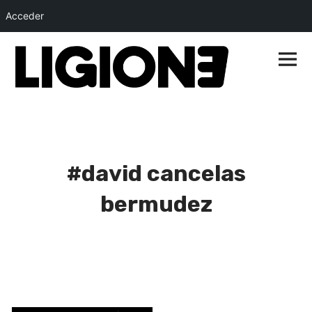
Acceder
Saltar
al
Menú
princip
contenido
#david cancelas
bermudez