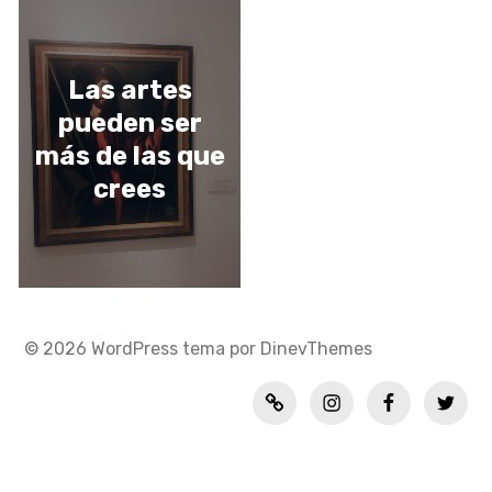
Las artes
pueden ser
más de las que
crees
© 2026
WordPress
tema por
DinevThemes
Política
INSTAGRAM
FACEBOOK
TWITT
de
privacidad