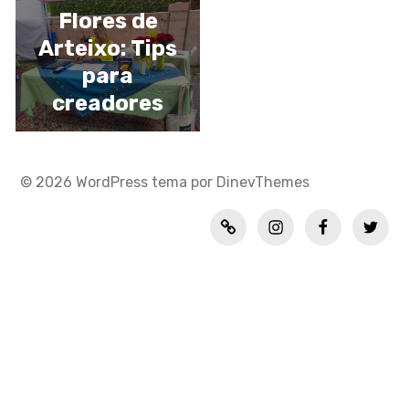
Flores de
Arteixo: Tips
para
creadores
noveles
© 2026
WordPress
tema por
DinevThemes
Política
INSTAGRAM
FACEBOOK
TWITT
de
privacidad