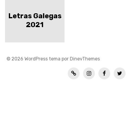
Letras Galegas
2021
© 2026
WordPress
tema por
DinevThemes
Política
INSTAGRAM
FACEBOOK
TWITT
de
privacidad