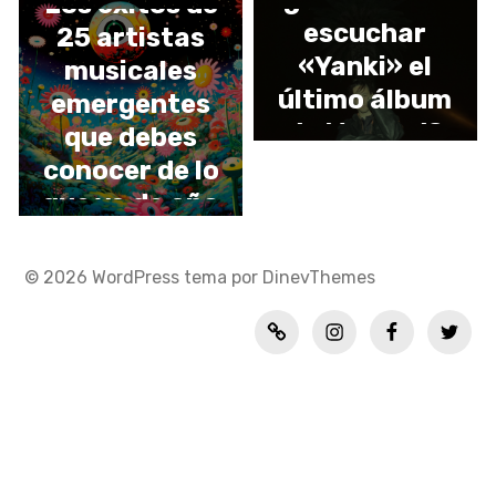
Los éxitos de
escuchar
25 artistas
«Yanki» el
musicales
último álbum
emergentes
de Menend?
que debes
conocer de lo
que va de año
© 2026
WordPress
tema por
DinevThemes
Política
INSTAGRAM
FACEBOOK
TWITT
de
privacidad