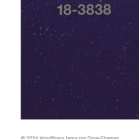
© 2026
WordPress
tema por
DinevThemes