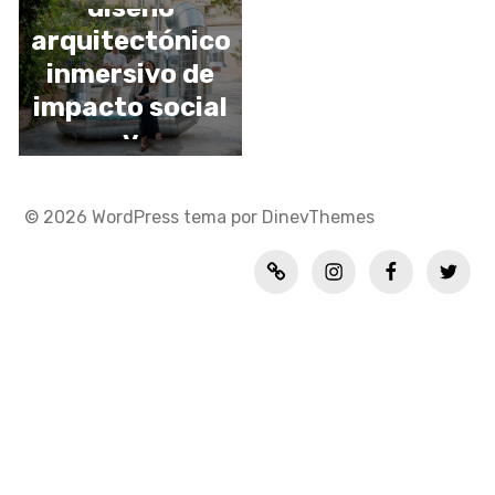
diseño
arquitectónico
inmersivo de
impacto social
y
medioambient
al
© 2026
WordPress
tema por
DinevThemes
Política
INSTAGRAM
FACEBOOK
TWITT
de
privacidad