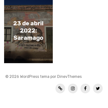
23 de abril
2022:
Saramago
© 2026
WordPress
tema por
DinevThemes
Política
INSTAGRAM
FACEBOOK
TWITT
de
privacidad