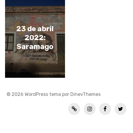
23 de abril
2022:
Saramago
© 2026
WordPress
tema por
DinevThemes
Política
INSTAGRAM
FACEBOOK
TWITT
de
privacidad