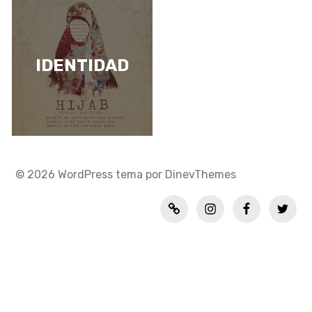
IDENTIDAD
© 2026
WordPress
tema por
DinevThemes
Política
INSTAGRAM
FACEBOOK
TWITT
de
privacidad