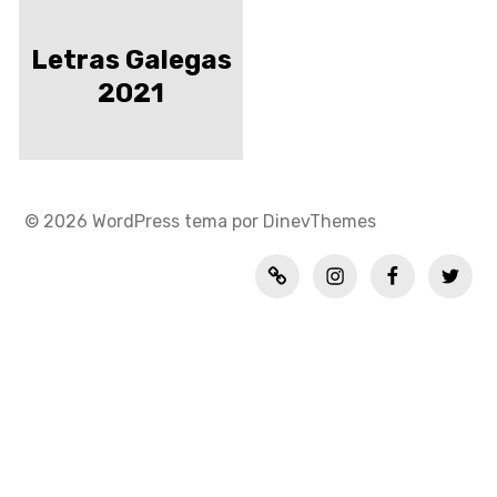
Letras Galegas
2021
© 2026
WordPress
tema por
DinevThemes
Política
INSTAGRAM
FACEBOOK
TWITT
de
privacidad