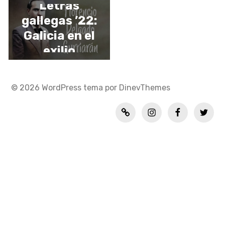
Letras
gallegas ’22:
Galicia en el
exilio
© 2026
WordPress
tema por
DinevThemes
Política
INSTAGRAM
FACEBOOK
TWITT
de
privacidad