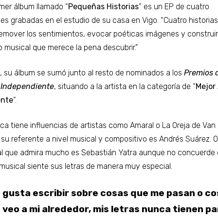
imer álbum llamado “
Pequeñas Historias
” es un EP de cuatro
es grabadas en el estudio de su casa en Vigo. “Cuatro historia
remover los sentimientos, evocar poéticas imágenes y construi
o musical que merece la pena descubrir.”
, su álbum se sumó junto al resto de nominados a los
Premios d
 Independiente
, situando a la artista en la categoría de “
Mejor 
nte
”.
ca tiene influencias de artistas como Amaral o La Oreja de Van
su referente a nivel musical y compositivo es Andrés Suárez. O
 al que admira mucho es Sebastián Yatra aunque no concuerde 
musical siente sus letras de manera muy especial.
 gusta escribir sobre cosas que me pasan o c
 veo a mi alrededor, mis letras nunca tienen pa