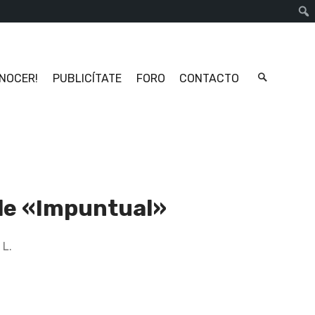
Busc
ONOCER!
PUBLICÍTATE
FORO
CONTACTO
gle «Impuntual»
 L.