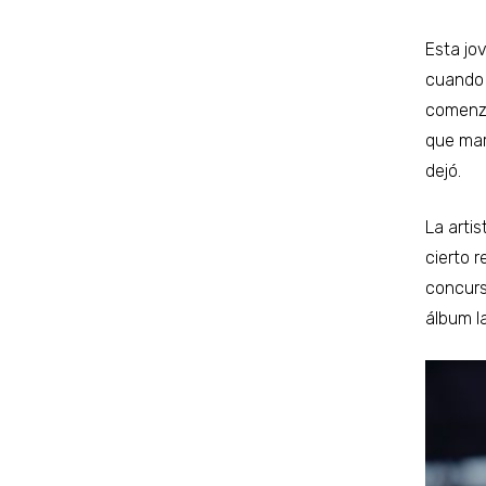
Esta jo
cuando 
comenza
que mar
dejó.
La arti
cierto r
concur
álbum l