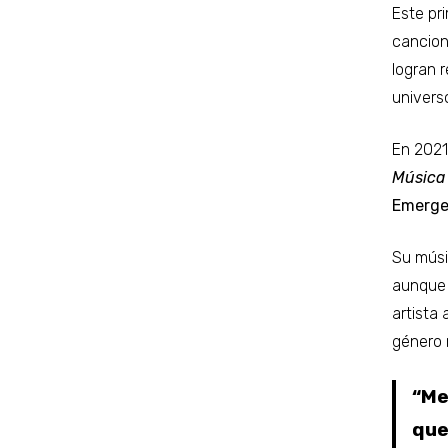
Este pr
cancion
logran 
univers
En 2021
Música
Emerge
Su músi
aunque 
artista
género 
“Me
que