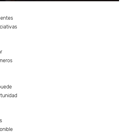
gentes
ciativas
r
imeros
 puede
rtunidad
os
onible