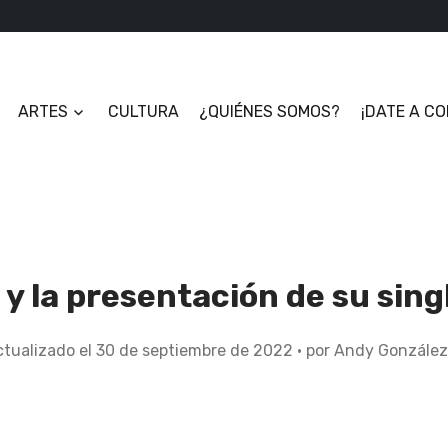
ARTES
CULTURA
¿QUIÉNES SOMOS?
¡DATE A C
 y la presentación de su sin
tualizado el
30 de septiembre de 2022
3
por
Andy González
d
e
o
c
t