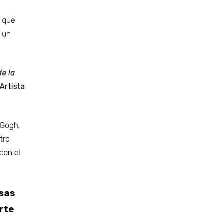
s que
r un
e la
Artista
 Gogh,
tro
con el
osas
rte