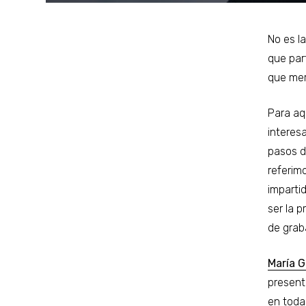
No es l
que par
que mer
Para aq
interes
pasos d
referim
imparti
ser la 
de grab
María G
present
en toda