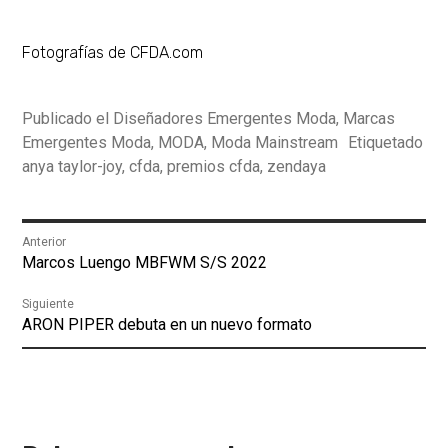
Fotografías de CFDA.com
Publicado el
Diseñadores Emergentes Moda
,
Marcas
Emergentes Moda
,
MODA
,
Moda Mainstream
Etiquetado
anya taylor-joy
,
cfda
,
premios cfda
,
zendaya
Navegación
Anterior
Entrada
Marcos Luengo MBFWM S/S 2022
de
anterior:
Siguiente
entradas
Entrada
ARON PIPER debuta en un nuevo formato
siguiente: