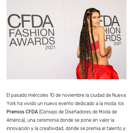
m
b
r
e
d
e
2
0
2
1
El pasado miércoles 10 de noviembre la ciudad de Nueva
York ha vivido un nuevo evento dedicado a la moda: los
Premios CFDA
(Consejo de Diseñadores de Moda de
América), una ceremonia donde se pone en valor la
innovación y la creatividad, donde se premia el talento y