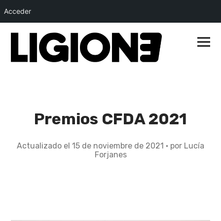
Acceder
Saltar
al
Menú
princip
contenido
Premios CFDA 2021
Actualizado el
15 de noviembre de 2021
1
por
Lucía
Forjanes
5
d
e
n
o
v
i
e