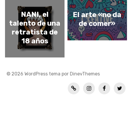
NANI, el
El arte «no da
talento de una
de comer»
retratista de
18 años
© 2026
WordPress
tema por
DinevThemes
Política
INSTAGRAM
FACEBOOK
TWITT
de
privacidad