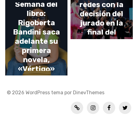
Semana del
redes con la
libro:
decisión del
Rigoberta
jurado en la
Bandini saca
final del
adelante su
Benidorm Fest
primera
novela,
«Vértigo»
© 2026
WordPress
tema por
DinevThemes
Política
INSTAGRAM
FACEBOOK
TWITT
de
privacidad