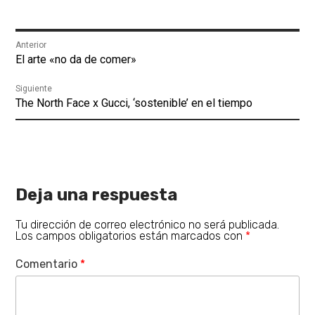
Navegación
Anterior
Entrada
El arte «no da de comer»
de
anterior:
Siguiente
entradas
Entrada
The North Face x Gucci, ‘sostenible’ en el tiempo
siguiente:
Deja una respuesta
Tu dirección de correo electrónico no será publicada.
Los campos obligatorios están marcados con
*
Comentario
*