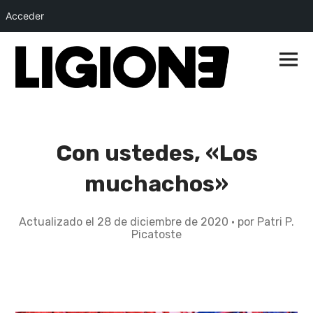
Acceder
Saltar
al
Menú
princip
contenido
Con ustedes, «Los
muchachos»
Actualizado el
28 de diciembre de 2020
2
por
Patri P.
Picatoste
8
d
e
d
i
c
i