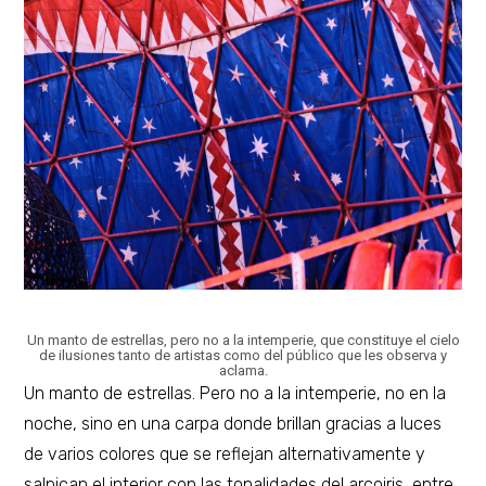
e
m
b
r
e
d
e
2
0
2
0
Un manto de estrellas, pero no a la intemperie, que constituye el cielo
de ilusiones tanto de artistas como del público que les observa y
aclama.
Un manto de estrellas. Pero no a la intemperie, no en la
noche, sino en una carpa donde brillan gracias a luces
de varios colores que se reflejan alternativamente y
salpican el interior con las tonalidades del arcoiris, entre