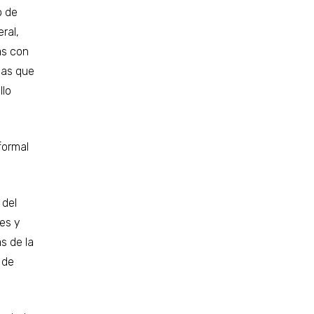
o de
ral,
as con
las que
llo
formal
 del
es y
s de la
 de