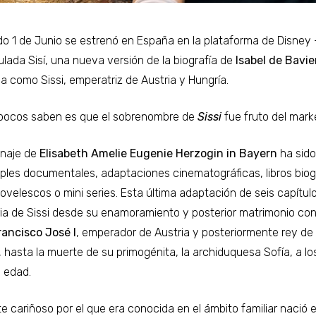
do 1 de Junio se estrenó en España en la plataforma de Disney 
tulada Sisí, una nueva versión de la biografía de
Isabel de Bavie
a como Sissi, emperatriz de Austria y Hungría.
pocos saben es que el sobrenombre de
Sissi
fue fruto del mark
onaje de
Elisabeth Amelie Eugenie Herzogin in Bayern
ha sido
iples documentales, adaptaciones cinematográficas, libros biog
ovelescos o mini series. Esta última adaptación de seis capítul
oria de Sissi desde su enamoramiento y posterior matrimonio co
rancisco José I
, emperador de Austria y posteriormente rey de
, hasta la muerte de su primogénita, la archiduquesa Sofía, a lo
 edad.
te cariñoso por el que era conocida en el ámbito familiar nació e