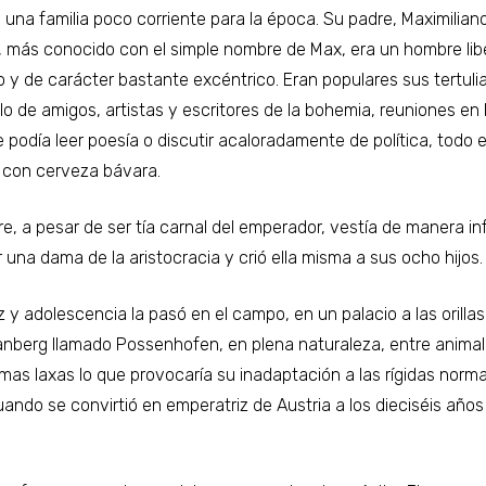
 una familia poco corriente para la época. Su padre, Maximilian
, más conocido con el simple nombre de Max, era un hombre libe
 y de carácter bastante excéntrico. Eran populares sus tertuli
lo de amigos, artistas y escritores de la bohemia, reuniones en 
 podía leer poesía o discutir acaloradamente de política, todo e
con cerveza bávara.
e, a pesar de ser tía carnal del emperador, vestía de manera in
 una dama de la aristocracia y crió ella misma a sus ocho hijos.
 y adolescencia la pasó en el campo, en un palacio a las orillas
anberg llamado Possenhofen, en plena naturaleza, entre animal
mas laxas lo que provocaría su inadaptación a las rígidas norma
uando se convirtió en emperatriz de Austria a los dieciséis años