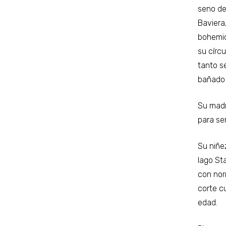
seno de
Baviera
bohemio
su círcu
tanto se
bañado 
Su madr
para ser
Su niñez
lago St
con nor
corte c
edad.