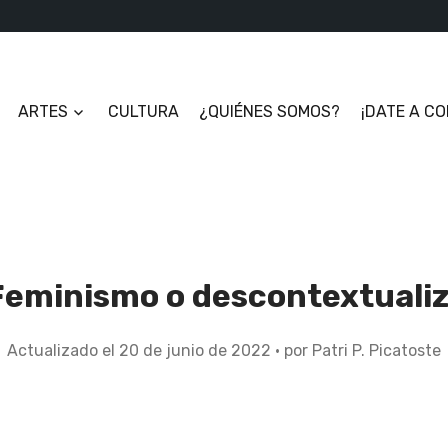
ARTES
CULTURA
¿QUIÉNES SOMOS?
¡DATE A C
¿Feminismo o descontextuali
Actualizado el
20 de junio de 2022
2
por
Patri P. Picatoste
0
d
e
j
u