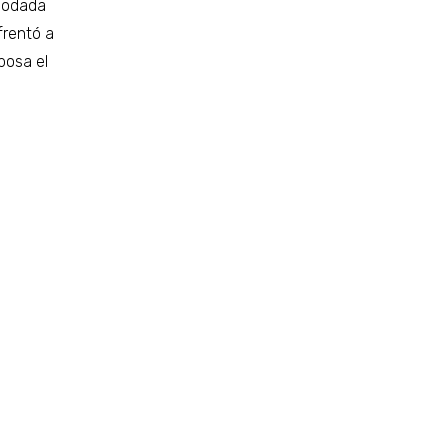
apodada
frentó a
posa el