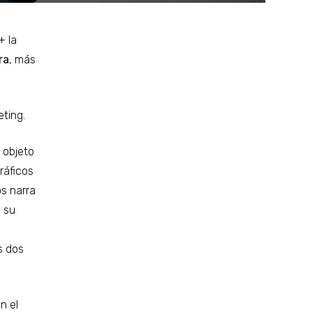
+ la
ra
, más
eting.
 objeto
ráficos
os narra
n su
s dos
n el