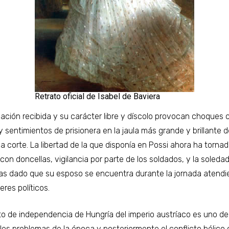
Retrato oficial de Isabel de Baviera
ación recibida y su carácter libre y díscolo provocan choques 
 sentimientos de prisionera en la jaula más grande y brillante d
 corte. La libertad de la que disponía en Possi ahora ha torna
con doncellas, vigilancia por parte de los soldados, y la soleda
as dado que su esposo se encuentra durante la jornada atendi
res políticos.
nto de independencia de Hungría del imperio austríaco es uno de
ales problemas de la época y posteriormente el conflicto bélico 