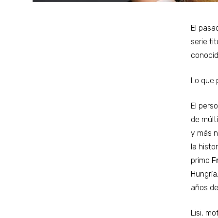
El pasa
serie ti
conocid
Lo que 
El pers
de múlt
y más n
la hist
primo
F
Hungría
años de
Lisi, mo