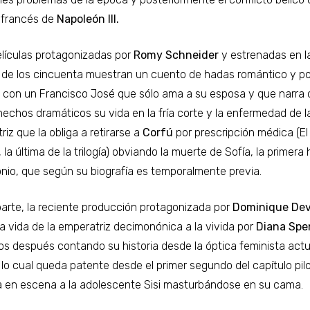
o francés de
Napoleón III.
películas protagonizadas por
Romy Schneider
y estrenadas en l
de los cincuenta muestran un cuento de hadas romántico y p
a, con un Francisco José que sólo ama a su esposa y que narra
hechos dramáticos su vida en la fría corte y la enfermedad de l
iz que la obliga a retirarse a
Corfú
por prescripción médica (El
, la última de la trilogía) obviando la muerte de Sofía, la primera h
nio, que según su biografía es temporalmente previa.
parte, la reciente producción protagonizada por
Dominique De
la vida de la emperatriz decimonónica a la vivida por
Diana Spe
los después contando su historia desde la óptica feminista actua
 lo cual queda patente desde el primer segundo del capítulo pil
 en escena a la adolescente Sisi masturbándose en su cama.