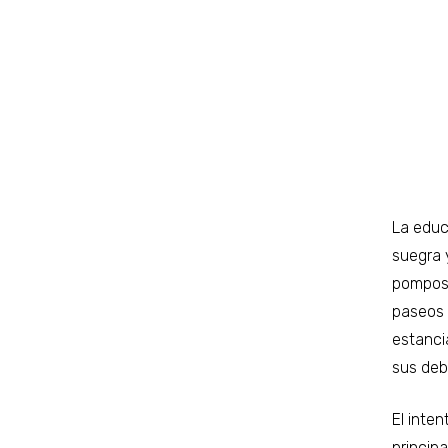
La educ
suegra y
pomposa
paseos 
estanci
sus debe
El inte
princip