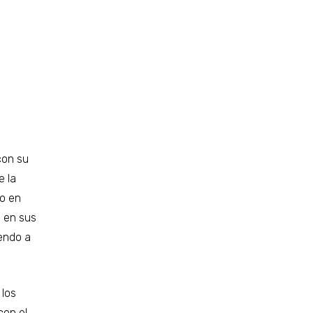
con su
e la
do en
d en sus
endo a
 los
con el