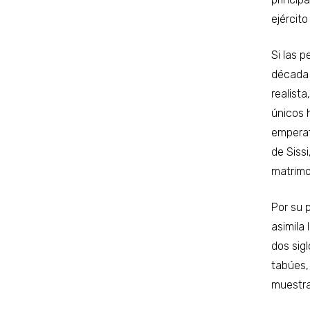
ejércit
Si las 
década 
realist
únicos 
emperatr
de Sissi
matrimo
Por su 
asimila 
dos sig
tabúes,
muestra