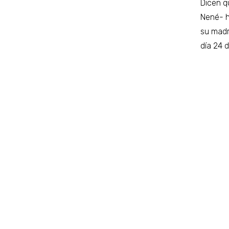
Dicen q
Nené- h
su madr
día 24 d