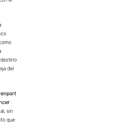
a
oco
 como
a
 destino
ija del
venport
ncer
l, sin
oto que